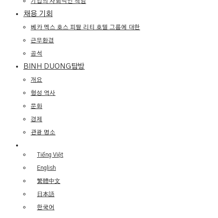
기업의 사회적인 책임
채용 기회
베카 멕스 호스 피탈 리티 호텔 그룹에 대한
근무환경
공석
BINH DUONG탐방
개요
형성 역사
문화
경제
관광 명소
Tiếng Việt
English
繁體中文
日本語
한국어