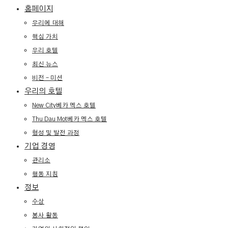
홈페이지
우리에 대해
핵심 가치
우리 호텔
최신 뉴스
비전 – 미션
우리의 호텔
New City베카 멕스 호텔
Thu Dau Mot베카 멕스 호텔
형성 및 발전 과정
기업 경영
관리소
행동 지침
정보
수상
봉사 활동