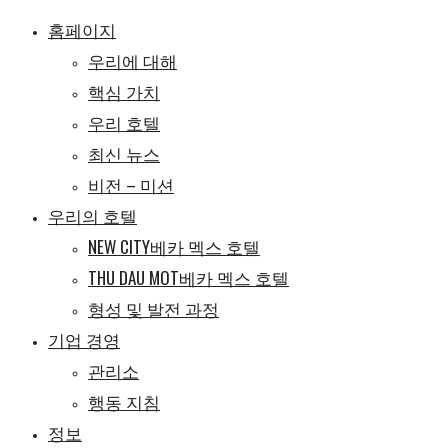
홈페이지
우리에 대해
핵심 가치
우리 호텔
최신 뉴스
비전 – 미션
우리의 호텔
NEW CITY베카 멕스 호텔
THU DAU MOT베카 멕스 호텔
형성 및 발전 과정
기업 경영
관리소
행동 지침
정보