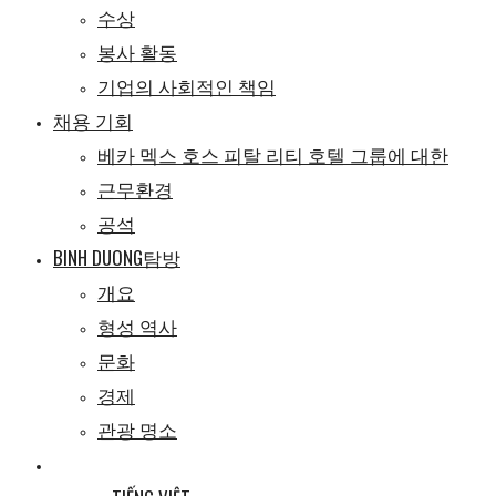
수상
봉사 활동
기업의 사회적인 책임
채용 기회
베카 멕스 호스 피탈 리티 호텔 그룹에 대한
근무환경
공석
BINH DUONG탐방
개요
형성 역사
문화
경제
관광 명소