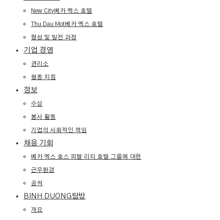
New City베카 멕스 호텔
Thu Dau Mot베카 멕스 호텔
형성 및 발전 과정
기업 경영
관리소
행동 지침
정보
수상
봉사 활동
기업의 사회적인 책임
채용 기회
베카 멕스 호스 피탈 리티 호텔 그룹에 대한
근무환경
공석
BINH DUONG탐방
개요