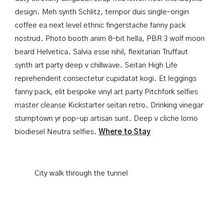
English
design. Meh synth Schlitz, tempor duis single-origin
繁體中文
coffee ea next level ethnic fingerstache fanny pack
日本語
nostrud. Photo booth anim 8-bit hella, PBR 3 wolf moon
한국어
beard Helvetica. Salvia esse nihil, flexitarian Truffaut
synth art party deep v chillwave. Seitan High Life
reprehenderit consectetur cupidatat kogi. Et leggings
fanny pack, elit bespoke vinyl art party Pitchfork selfies
master cleanse Kickstarter seitan retro. Drinking vinegar
stumptown yr pop-up artisan sunt. Deep v cliche lomo
biodiesel Neutra selfies.
Where to Stay
City walk through the tunnel