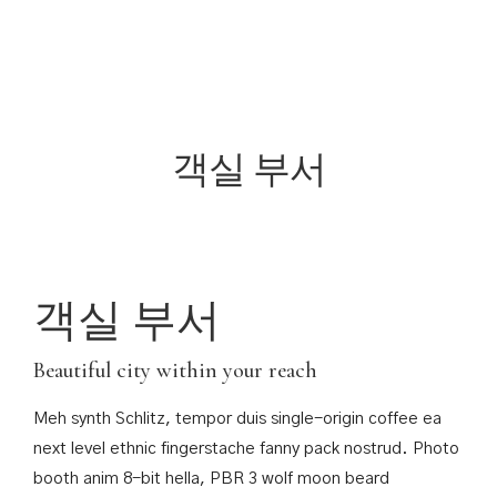
우리에 대해
핵심 가치
우리 호텔
최신 뉴스
비전 – 미션
홈페이지
객실 부서
우리의 호텔
우리에 대해
New City베카 멕스 호텔
핵심 가치
Thu Dau Mot베카 멕스 호텔
우리 호텔
형성 및 발전 과정
최신 뉴스
기업 경영
비전 – 미션
객실 부서
관리소
우리의 호텔
행동 지침
New City베카 멕스 호텔
Beautiful city within your reach
정보
Thu Dau Mot베카 멕스 호텔
수상
형성 및 발전 과정
Meh synth Schlitz, tempor duis single-origin coffee ea
봉사 활동
기업 경영
next level ethnic fingerstache fanny pack nostrud. Photo
기업의 사회적인 책임
관리소
booth anim 8-bit hella, PBR 3 wolf moon beard