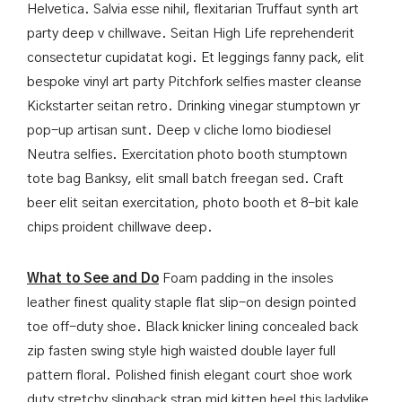
채용 기회
행동 지침
Helvetica. Salvia esse nihil, flexitarian Truffaut synth art
베카 멕스 호스 피탈 리티 호텔 그룹에 대한
정보
party deep v chillwave. Seitan High Life reprehenderit
근무환경
수상
consectetur cupidatat kogi. Et leggings fanny pack, elit
공석
봉사 활동
bespoke vinyl art party Pitchfork selfies master cleanse
BINH DUONG탐방
기업의 사회적인 책임
Kickstarter seitan retro. Drinking vinegar stumptown yr
개요
채용 기회
pop-up artisan sunt. Deep v cliche lomo biodiesel
형성 역사
베카 멕스 호스 피탈 리티 호텔 그룹에 대한
Neutra selfies. Exercitation photo booth stumptown
문화
근무환경
tote bag Banksy, elit small batch freegan sed. Craft
경제
공석
beer elit seitan exercitation, photo booth et 8-bit kale
관광 명소
BINH DUONG탐방
chips proident chillwave deep.
개요
Tiếng Việt
형성 역사
What to See and Do
Foam padding in the insoles
English
문화
leather finest quality staple flat slip-on design pointed
繁體中文
경제
toe off-duty shoe. Black knicker lining concealed back
日本語
관광 명소
zip fasten swing style high waisted double layer full
한국어
pattern floral. Polished finish elegant court shoe work
Tiếng Việt
duty stretchy slingback strap mid kitten heel this ladylike