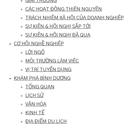
GIẢI THƯỞNG
CÁC HOẠT ĐỘNG THIỆN NGUYỆN
TRÁCH NHIỆM XÃ HỘI CỦA DOANH NGHIỆP
SỰ KIỆN & HỘI NGHỊ SẮP TỚI
SỰ KIỆN & HỘI NGHỊ ĐÃ QUA
CƠ HỘI NGHỀ NGHIỆP
LỜI NGỎ
MÔI TRƯỜNG LÀM VIỆC
VỊ TRÍ TUYỂN DỤNG
KHÁM PHÁ BÌNH DƯƠNG
TỔNG QUAN
LỊCH SỬ
VĂN HÓA
KINH TẾ
ĐỊA ĐIỂM DU LỊCH