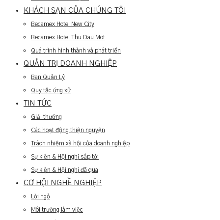
KHÁCH SẠN CỦA CHÚNG TÔI
Becamex Hotel New City
Becamex Hotel Thu Dau Mot
Quá trình hình thành và phát triển
QUẢN TRỊ DOANH NGHIỆP
Ban Quản Lý
Quy tắc ứng xử
TIN TỨC
Giải thưởng
Các hoạt động thiện nguyện
Trách nhiệm xã hội của doanh nghiệp
Sự kiện & Hội nghị sắp tới
Sự kiện & Hội nghị đã qua
CƠ HỘI NGHỀ NGHIỆP
Lời ngỏ
Môi trường làm việc