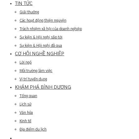
TIN TỨC
Giải thưởng
Các hoạt động thiện nguyện
Trách nhiệm xã hội của doanh nghiệp
Sự kiện & Hội nghị sắp tới
Sự kiện & Hội nghị đã qua
CƠ HỘI NGHỀ NGHIỆP
Lời ngỏ
Môi trường làm việc
Vị trí tuyển dụng
KHÁM PHÁ BÌNH DƯƠNG
Tổng quan
Lịch sử
Văn hóa
Kinh tế
Địa điểm du lịch