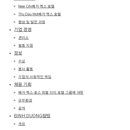
New City베카 멕스 호텔
Thu Dau Mot베카 멕스 호텔
형성 및 발전 과정
기업 경영
관리소
행동 지침
정보
수상
봉사 활동
기업의 사회적인 책임
채용 기회
베카 멕스 호스 피탈 리티 호텔 그룹에 대한
근무환경
공석
BINH DUONG탐방
개요