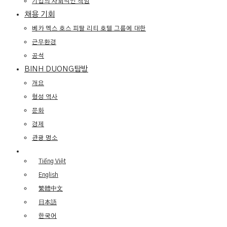
기업의 사회적인 책임
채용 기회
베카 멕스 호스 피탈 리티 호텔 그룹에 대한
근무환경
공석
BINH DUONG탐방
개요
형성 역사
문화
경제
관광 명소
Tiếng Việt
English
繁體中文
日本語
한국어