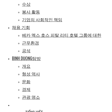
수상
봉사 활동
기업의 사회적인 책임
채용 기회
베카 멕스 호스 피탈 리티 호텔 그룹에 대한
근무환경
공석
BINH DUONG탐방
개요
형성 역사
문화
경제
관광 명소