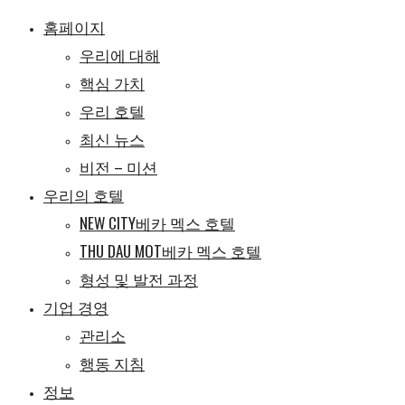
홈페이지
우리에 대해
핵심 가치
우리 호텔
최신 뉴스
비전 – 미션
우리의 호텔
NEW CITY베카 멕스 호텔
THU DAU MOT베카 멕스 호텔
형성 및 발전 과정
기업 경영
관리소
행동 지침
정보