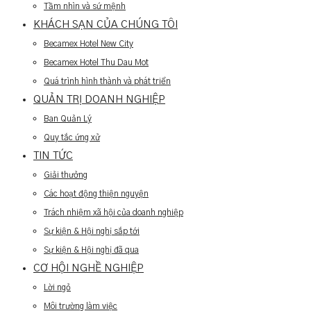
Tầm nhìn và sứ mệnh
KHÁCH SẠN CỦA CHÚNG TÔI
Becamex Hotel New City
Becamex Hotel Thu Dau Mot
Quá trình hình thành và phát triển
QUẢN TRỊ DOANH NGHIỆP
Ban Quản Lý
Quy tắc ứng xử
TIN TỨC
Giải thưởng
Các hoạt động thiện nguyện
Trách nhiệm xã hội của doanh nghiệp
Sự kiện & Hội nghị sắp tới
Sự kiện & Hội nghị đã qua
CƠ HỘI NGHỀ NGHIỆP
Lời ngỏ
Môi trường làm việc