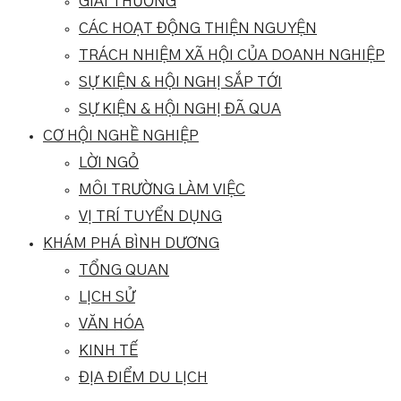
GIẢI THƯỞNG
CÁC HOẠT ĐỘNG THIỆN NGUYỆN
TRÁCH NHIỆM XÃ HỘI CỦA DOANH NGHIỆP
SỰ KIỆN & HỘI NGHỊ SẮP TỚI
SỰ KIỆN & HỘI NGHỊ ĐÃ QUA
CƠ HỘI NGHỀ NGHIỆP
LỜI NGỎ
MÔI TRƯỜNG LÀM VIỆC
VỊ TRÍ TUYỂN DỤNG
KHÁM PHÁ BÌNH DƯƠNG
TỔNG QUAN
LỊCH SỬ
VĂN HÓA
KINH TẾ
ĐỊA ĐIỂM DU LỊCH