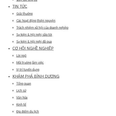
TIN TỨC
Giải thưởng
Các hoạt động thiện nguyện
Trách nhiệm xã hội của doanh nghiệp
Sự kiện & Hội nghị sắp tới
Sự kiện & Hội nghị đã qua
CƠ HỘI NGHỀ NGHIỆP
Lời ngỏ
Môi trường làm việc
Vị trí tuyển dụng
KHÁM PHÁ BÌNH DƯƠNG
Tổng quan
Lịch sử
Văn hóa
Kinh tế
Địa điểm du lịch