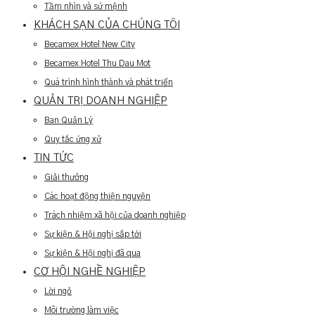
Tầm nhìn và sứ mệnh
KHÁCH SẠN CỦA CHÚNG TÔI
Becamex Hotel New City
Becamex Hotel Thu Dau Mot
Quá trình hình thành và phát triển
QUẢN TRỊ DOANH NGHIỆP
Ban Quản Lý
Quy tắc ứng xử
TIN TỨC
Giải thưởng
Các hoạt động thiện nguyện
Trách nhiệm xã hội của doanh nghiệp
Sự kiện & Hội nghị sắp tới
Sự kiện & Hội nghị đã qua
CƠ HỘI NGHỀ NGHIỆP
Lời ngỏ
Môi trường làm việc