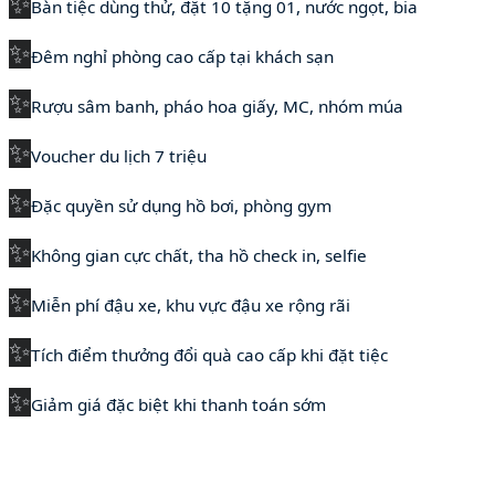
✨
Bàn tiệc dùng thử, đặt 10 tặng 01, nước ngọt, bia
✨
Đêm nghỉ phòng cao cấp tại khách sạn
✨
Rượu sâm banh, pháo hoa giấy, MC, nhóm múa
✨
Voucher du lịch 7 triệu
✨
Đặc quyền sử dụng hồ bơi, phòng gym
✨
Không gian cực chất, tha hồ check in, selfie
✨
Miễn phí đậu xe, khu vực đậu xe rộng rãi
✨
Tích điểm thưởng đổi quà cao cấp khi đặt tiệc
✨
Giảm giá đặc biệt khi thanh toán sớm