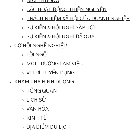
GIẢI THƯỞNG
CÁC HOẠT ĐỘNG THIỆN NGUYỆN
TRÁCH NHIỆM XÃ HỘI CỦA DOANH NGHIỆP
SỰ KIỆN & HỘI NGHỊ SẮP TỚI
SỰ KIỆN & HỘI NGHỊ ĐÃ QUA
CƠ HỘI NGHỀ NGHIỆP
LỜI NGỎ
MÔI TRƯỜNG LÀM VIỆC
VỊ TRÍ TUYỂN DỤNG
KHÁM PHÁ BÌNH DƯƠNG
TỔNG QUAN
LỊCH SỬ
VĂN HÓA
KINH TẾ
ĐỊA ĐIỂM DU LỊCH