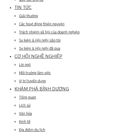
TIN TỨC
Giải thưởng
Các hoạt động thiện nguyện
Trách nhiệm xã hội của doanh nghiệp
Sự kiện & Hội nghị sắp tới
Sự kiện & Hội nghị đã qua
CƠ HỘI NGHỀ NGHIỆP
Lời ngỏ
Môi trường làm việc
Vị trí tuyển dụng
KHÁM PHÁ BÌNH DƯƠNG
Tổng quan
Lịch sử
Văn hóa
Kinh tế
Địa điểm du lịch