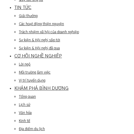
TIN TỨC
Giải thưởng
Các hoạt động thiện nguyện
Trách nhiệm xã hội của doanh nghiệp
Sự kiện & Hội nghị sắp tới
Sự kiện & Hội nghị đã qua
CƠ HỘI NGHỀ NGHIỆP
Lời ngỏ
Môi trường làm việc
Vị trí tuyển dụng
KHÁM PHÁ BÌNH DƯƠNG
Tổng quan
Lịch sử
Văn hóa
Kinh tế
Địa điểm du lịch