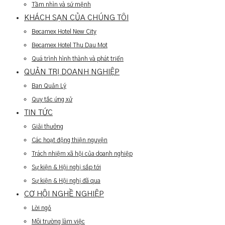
Tầm nhìn và sứ mệnh
KHÁCH SẠN CỦA CHÚNG TÔI
Becamex Hotel New City
Becamex Hotel Thu Dau Mot
Quá trình hình thành và phát triển
QUẢN TRỊ DOANH NGHIỆP
Ban Quản Lý
Quy tắc ứng xử
TIN TỨC
Giải thưởng
Các hoạt động thiện nguyện
Trách nhiệm xã hội của doanh nghiệp
Sự kiện & Hội nghị sắp tới
Sự kiện & Hội nghị đã qua
CƠ HỘI NGHỀ NGHIỆP
Lời ngỏ
Môi trường làm việc