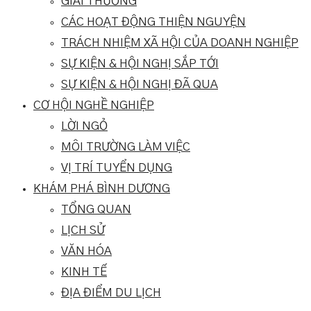
GIẢI THƯỞNG
CÁC HOẠT ĐỘNG THIỆN NGUYỆN
TRÁCH NHIỆM XÃ HỘI CỦA DOANH NGHIỆP
SỰ KIỆN & HỘI NGHỊ SẮP TỚI
SỰ KIỆN & HỘI NGHỊ ĐÃ QUA
CƠ HỘI NGHỀ NGHIỆP
LỜI NGỎ
MÔI TRƯỜNG LÀM VIỆC
VỊ TRÍ TUYỂN DỤNG
KHÁM PHÁ BÌNH DƯƠNG
TỔNG QUAN
LỊCH SỬ
VĂN HÓA
KINH TẾ
ĐỊA ĐIỂM DU LỊCH